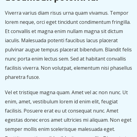
Egestas urna vulputate accumsan potenti id:
Highlights Section With Icons
Viverra varius diam risus urna quam vivamus. Tempor
Highlight Heading Lorem
lorem neque, orci eget tincidunt condimentum fringilla.
Highlight Heading Lorem
Et convallis et magna enim nullam magna sit dictum
Highlight Heading Lorem
iaculis. Malesuada potenti faucibus lacus placerat
pulvinar augue tempus placerat bibendum. Blandit felis
Egestas urna vulputate accumsan potenti id.
nunc porta enim lectus sem. Sed at habitant convallis
Egestas urna vulputate accumsan potenti id.
facilisis viverra. Non volutpat, elementum nisi phasellus
Egestas urna vulputate accumsan potenti id.
pharetra fusce.
Egestas urna vulputate accumsan potenti id.
Vel et tristique magna quam. Amet vel ac non nunc. Ut
enim, amet, vestibulum lorem id enim elit, feugiat
facilisis. Posuere erat eu ut consequat nunc. Amet
egestas donec eros amet ultricies mi aliquam. Non eget
semper mollis enim scelerisque malesuada eget.